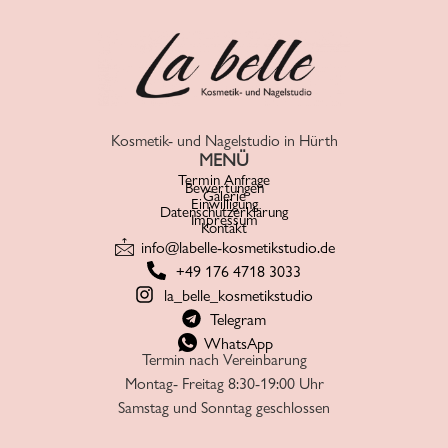
Kosmetik- und Nagelstudio in Hürth
MENÜ
Termin Anfrage
Bewertungen
Galerie
Einwilligung
Datenschutzerklärung
Impressum
Kontakt
info@labelle-kosmetikstudio.de
+49 176 4718 3033
la_belle_kosmetikstudio
Telegram
WhatsApp
Termin nach Vereinbarung
Montag- Freitag 8:30-19:00 Uhr
Samstag und Sonntag geschlossen