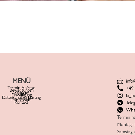
MENÜ
info
Termin Anfrage
+49 
Bewertungen
Galerie
Einwilligung
la_b
Datenschutzerklärung
Impressum
Kontakt
Tele
Wha
Termin n
Montag- 
Samstag 