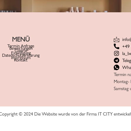
MENÜ
info
Termin Anfrage
+49 
Bewertungen
Galerie
Einwilligung
la_b
Datenschutzerklärung
Impressum
Kontakt
Tele
Wha
Termin n
Montag- 
Samstag 
Copyright © 2024 Die Website wurde von der Firma IT CITY entwickel