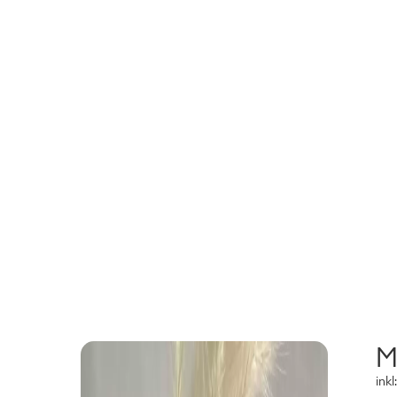
M
ink