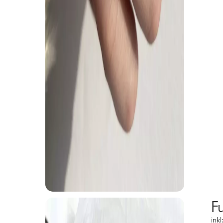
F
ink